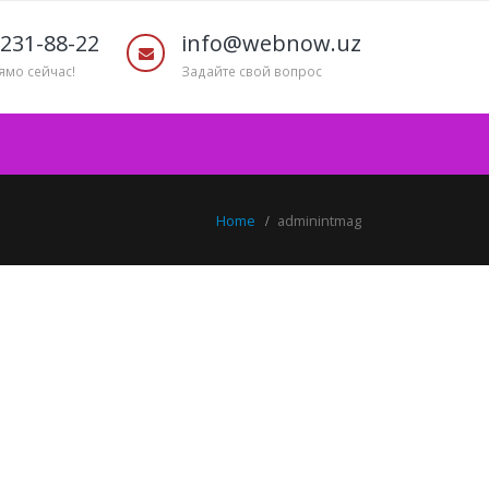
231-88-22
info@webnow.uz
ямо сейчас!
Задайте свой вопрос
Home
adminintmag